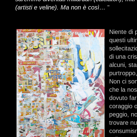
(artisti e veline). Ma non è così…
"
Niente di 
questi ult
sollecita
di una cris
alcuni, s
purtroppo,
Non ci son
che la nos
dovuto far
coraggio o
peggio, no
trovare nuo
consumism