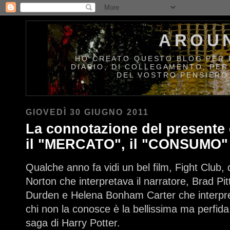
AROU
HO CREATO QUESTO BLOG PER R
DIARIO, DI COLLEGAMENTO, PER
DEL VOSTRO PENSIERO
GIOVEDÌ 30 GIUGNO 2011
La connotazione del presente
il "MERCATO", il "CONSUMO"
Qualche anno fa vidi un bel film, Fight Club,
Norton che interpretava il narratore, Brad Pit
Durden e Helena Bonham Carter che interpre
chi non la conosce è la bellissima ma perfida 
saga di Harry Potter.