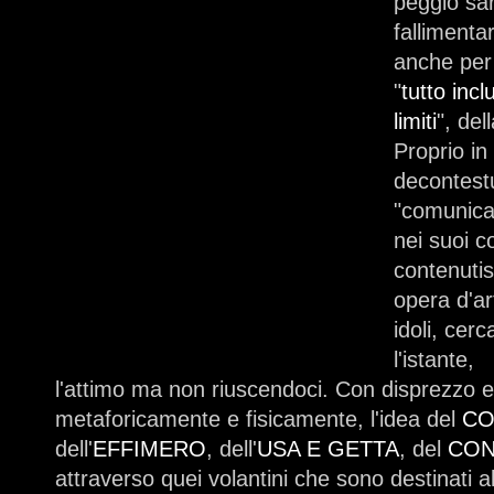
peggio sar
fallimentar
anche per 
"
tutto incl
limiti
", dell
Proprio in
decontest
"comunicaz
nei suoi co
contenutis
opera d'a
idoli, cer
l'istante,
l'attimo ma non riuscendoci. Con disprezzo e
metaforicamente e fisicamente, l'idea del
CO
dell'
EFFIMERO
, dell'
USA E GETTA
, del
CON
attraverso quei volantini che sono destinati a