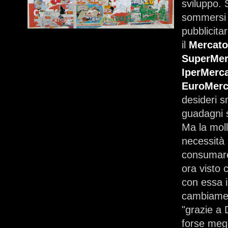
sviluppo.
sommersi o
pubblicitar
il
Mercato
SuperMer
IperMerc
EuroMerc
desideri s
guadagni 
Ma la molla
necessità 
consumare
ora visto 
con essa i
cambiamen
"grazie a 
forse megl