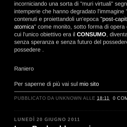
incorniciando una sorta di "muri virtuali" seg
intemperie che hanno degradato l'immagine "
contenuti e proiettandoli un'epoca
"post-capit
atomica
" come monito, sotto forma di opera d
cui l'unico obiettivo era il
CONSUMO
, divent
senza speranza e senza futuro del possedere 
possedere .
Raniero
Per saperne di più vai sul
mio sito
PUBBLICATO DA
UNKNOWN
ALLE
18:11
0 CO
LUNEDÌ 20 GIUGNO 2011