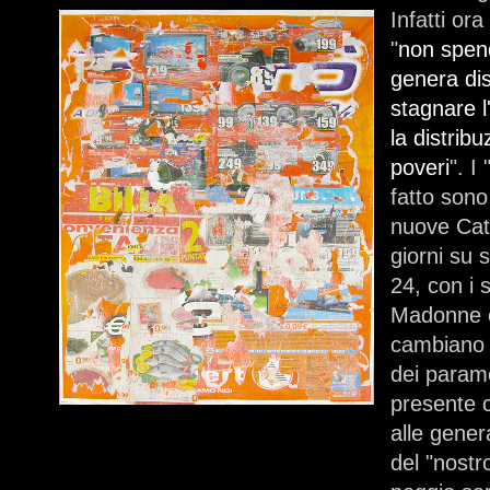
Infatti or
"
non spen
genera di
stagnare 
la distrib
poveri
". I
fatto sono
nuove Catt
giorni su 
24, con i 
Madonne e
cambiano 
dei parame
presente 
alle gener
del "nostr